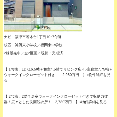
ナビ：福津市若木台1丁目10ｰ7付近
校区：神興東小学校／福間東中学校
2棟販売中／全2区画／現状：完成済
【 1号棟：LDK16.5帖＋和室4.5帖でリビング広々♪主寝室7.75帖＋
ウォークインクローゼット付き！ 2,980万円 】※物件詳細を見
る
【 2号棟：2階全居室ウォークインクローゼット付きで収納力抜
群！広々とした洗面脱衣所！ 2,780万円 】※物件詳細を見る