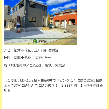
ナビ：福津市花見が丘1丁目6番付近
校区：福間小学校／福間中学校
残り1棟販売中／全2区画／現状：完成済
【 1号棟：LDK15.2帖＋和室6帖でリビング広々♪2階全居室6帖以
上＋全居室収納付きで収納力抜群！ 2,999万円 】※物件詳細を
見る