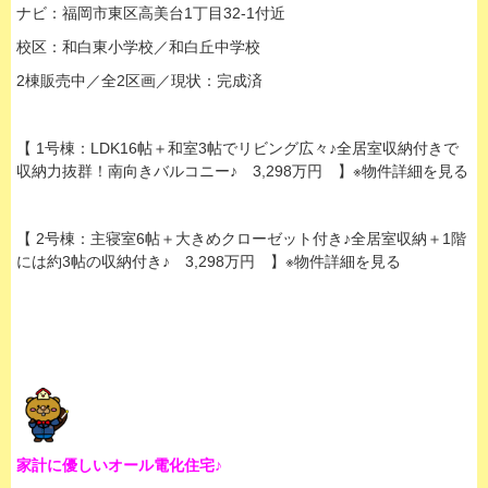
ナビ：福岡市東区高美台1丁目32-1付近
校区：和白東小学校／和白丘中学校
2棟販売中／全2区画／現状：完成済
【 1号棟：LDK16帖＋和室3帖でリビング広々♪全居室収納付きで
収納力抜群！南向きバルコニー♪ 3,298万円 】※物件詳細を見る
【 2号棟：主寝室6帖＋大きめクローゼット付き♪全居室収納＋1階
には約3帖の収納付き♪ 3,298万円 】※物件詳細を見る
家計に優しいオール電化住宅♪