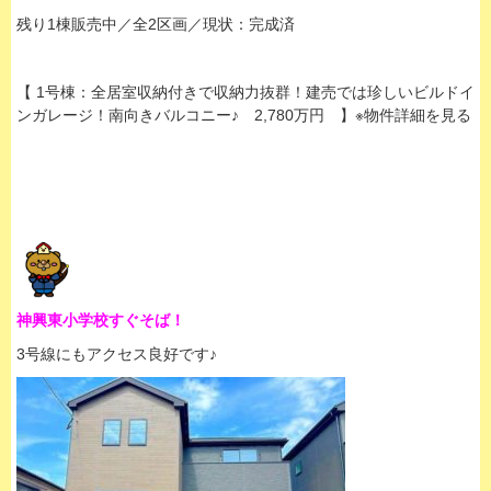
残り1棟販売中／全2区画／現状：完成済
【 1号棟：全居室収納付きで収納力抜群！建売では珍しいビルドイ
ンガレージ！南向きバルコニー♪ 2,780万円 】※物件詳細を見る
神興東小学校すぐそば！
3号線にもアクセス良好です♪