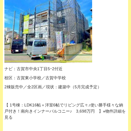
ナビ：古賀市中央1丁目5ｰ2付近
校区：古賀東小学校／古賀中学校
2棟販売中／全2区画／現状：建築中（5月完成予定）
【 1号棟：LDK16帖＋洋室6帖でリビング広々♪使い勝手様々な納
戸付き！南向きインナーバルコニー♪ 3,698万円 】※物件詳細を
見る