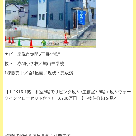
ナビ：宗像市赤間6丁目4付近
校区：赤間小学校／城山中学校
1棟販売中／全1区画／現状：完成済
【 LDK16.1帖＋和室5帖でリビング広々♪主寝室7.9帖＋広々ウォー
クインクローゼット付き♪ 3,798万円 】※物件詳細を見る
※複数の物件を同日見学も可能です