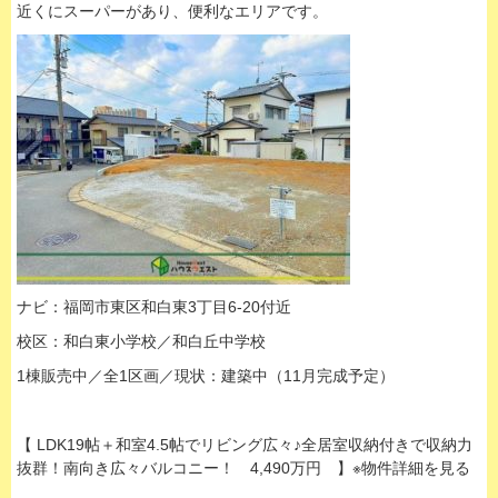
近くにスーパーがあり、便利なエリアです。
ナビ：福岡市東区和白東3丁目6-20付近
校区：和白東小学校／和白丘中学校
1棟販売中／全1区画／現状：建築中（11月完成予定）
【 LDK19帖＋和室4.5帖でリビング広々♪全居室収納付きで収納力
抜群！南向き広々バルコニー！ 4,490万円 】※物件詳細を見る