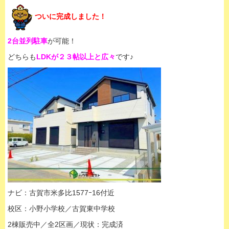
ついに完成しました！
2台並列駐車
が可能！
どちらも
LDKが２３帖以上と広々
です♪
ナビ：古賀市米多比1577ｰ16付近
校区：小野小学校／古賀東中学校
2棟販売中／全2区画／現状：完成済