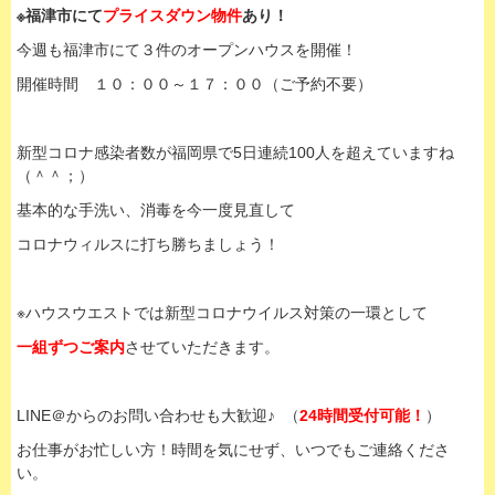
※福津市にて
プライスダウン物件
あり！
今週も福津市にて３件のオープンハウスを開催！
開催時間 １０：００～１７：００（ご予約不要）
新型コロナ感染者数が福岡県で5日連続100人を超えていますね
（＾＾；）
基本的な手洗い、消毒を今一度見直して
コロナウィルスに打ち勝ちましょう！
※ハウスウエストでは新型コロナウイルス対策の一環として
一組ずつご案内
させていただきます。
LINE＠からのお問い合わせも大歓迎♪ （
24時間受付可能！
）
お仕事がお忙しい方！時間を気にせず、いつでもご連絡くださ
い。