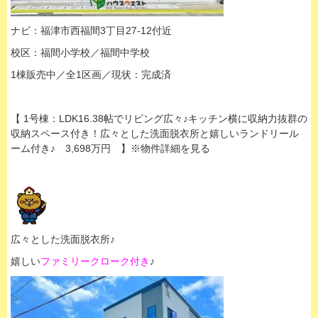
ナビ：福津市西福間3丁目27-12付近
校区：福間小学校／福間中学校
1棟販売中／全1区画／現状：完成済
【 1号棟：LDK16.38帖でリビング広々♪キッチン横に収納力抜群の
収納スペース付き！広々とした洗面脱衣所と嬉しいランドリール
ーム付き♪ 3,698万円 】※物件詳細を見る
広々とした洗面脱衣所♪
嬉しい
ファミリークローク付き
♪