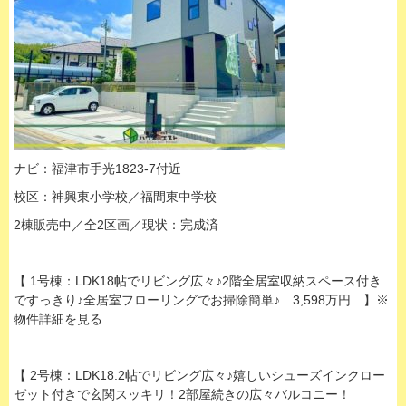
ナビ：福津市手光1823-7付近
校区：神興東小学校／福間東中学校
2棟販売中／全2区画／現状：
完成済
【 1号棟：LDK18帖でリビング広々♪2階全居室収納スペース付き
ですっきり♪全居室フローリングでお掃除簡単♪ 3,598万円 】※
物件詳細を見る
【 2号棟：LDK18.2帖でリビング広々♪嬉しいシューズインクロー
ゼット付きで玄関スッキリ！2部屋続きの広々バルコニー！