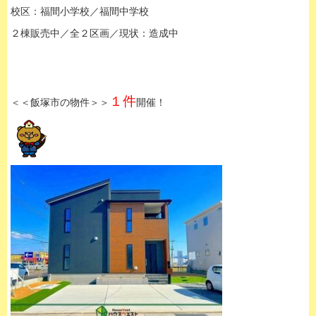
校区：福間小学校／福間中学校
２棟販売中／全２区画／現状：造成中
１件
＜＜飯塚市の物件＞＞
開催！