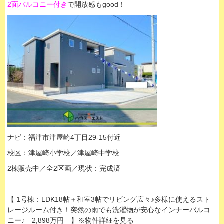
2面バルコニー付き
で開放感もgood！
ナビ：福津市津屋崎4丁目29-15付近
校区：津屋崎小学校／津屋崎中学校
2棟販売中／全2区画／現状：完成済
【 1号棟：LDK18帖＋和室3帖でリビング広々♪多様に使えるスト
レージルーム付き！突然の雨でも洗濯物が安心なインナーバルコ
ニー♪
2,898万円 】※物件詳細を見る