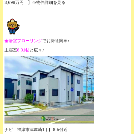
3,698万円 】※物件詳細を見る
全居室フローリング
でお掃除簡単♪
主寝室
8.01帖
と広々♪
ナビ：福津市津屋崎1丁目8-5付近