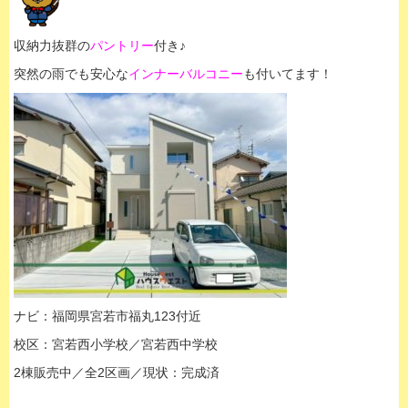
収納力抜群の
パントリー
付き♪
突然の雨でも安心な
インナーバルコニー
も付いてます！
ナビ：福岡県宮若市福丸123付近
校区：宮若西小学校／宮若西中学校
2棟販売中／全2区画／現状：完成済