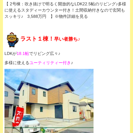
【 2号棟：吹き抜けで明るく開放的なLDK22.5帖のリビング♪多様
に使えるスタディーカウンター付き！土間収納付きなので玄関も
スッキリ♪ 3,588万円 】※物件詳細を見る
ラスト１棟！
早い者勝ち♪
LDKが
18.1帖
でリビング広々♪
多様に使える
ユーティリティー付き
♪