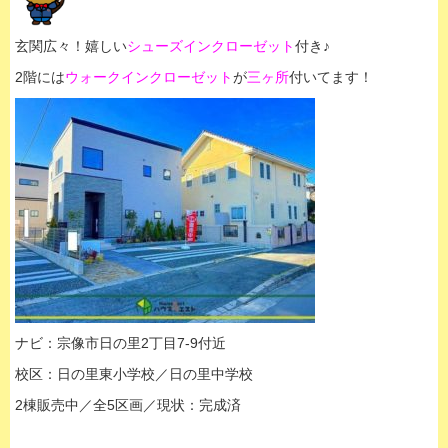
玄関広々！嬉しい
シューズインクローゼット
付き♪
2階には
ウォークインクローゼット
が
三ヶ所
付いてます！
ナビ：宗像市日の里2丁目7-9付近
校区：日の里東小学校／日の里中学校
2棟販売中／全5区画／現状：完成済