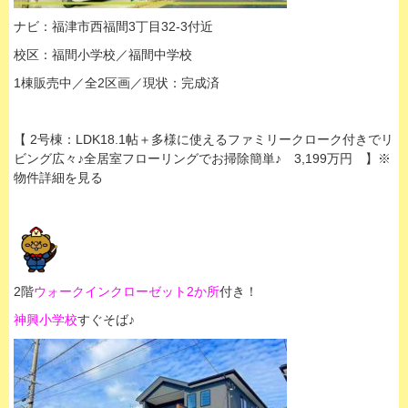
ナビ：福津市西福間3丁目32-3付近
校区：福間小学校／福間中学校
1棟販売中／全2区画／現状：
完成済
【 2号棟：LDK18.1帖＋多様に使えるファミリークローク付きでリ
ビング広々♪全居室フローリングでお掃除簡単♪ 3,199万円 】※
物件詳細を見る
2階
ウォークインクローゼット2か所
付き！
神興小学校
すぐそば♪