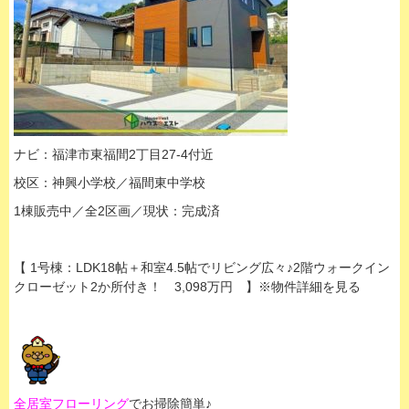
ナビ：福津市東福間2丁目27-4付近
校区：神興小学校／福間東中学校
1棟販売中／全2区画／現状：完成済
【 1号棟：LDK18帖＋和室4.5帖でリビング広々♪2階ウォークイン
クローゼット2か所付き！ 3,098万円 】※物件詳細を見る
全居室フローリング
でお掃除簡単♪