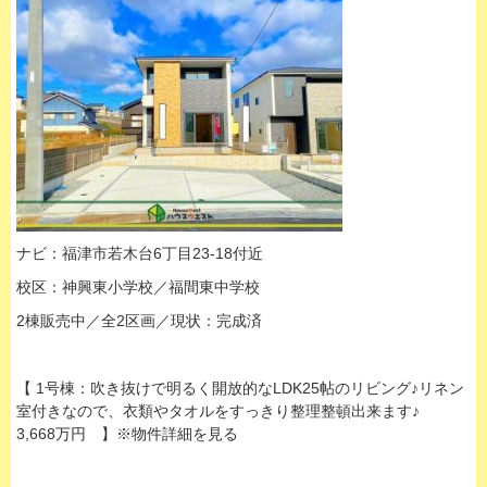
ナビ：福津市若木台6丁目23-18付近
校区：神興東小学校／福間東中学校
2棟販売中／全2区画／現状：
完成済
【 1号棟：吹き抜けで明るく開放的なLDK25帖のリビング♪リネン
室付きなので、衣類やタオルをすっきり整理整頓出来ます♪
3,668万円 】※物件詳細を見る