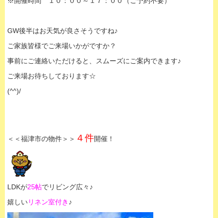
※開催時間 １０：００～１７：００（ご予約不要）
GW後半はお天気が良さそうですね♪
ご家族皆様でご来場いかがですか？
事前にご連絡いただけると、スムーズにご案内できます♪
ご来場お待ちしております☆
(^^)/
４件
＜＜福津市の物件＞＞
開催！
LDKが
25帖
でリビング広々♪
嬉しい
リネン室付き
♪