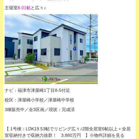
主寝室
8.01帖
と広々♪
ナビ：福津市津屋崎1丁目8-5付近
校区：津屋崎小学校／津屋崎中学校
3棟販売中／全3区画／現状：完成済
【 1号棟：LDK19.53帖でリビング広々♪2階全居室6帖以上＋全居
室収納付きで収納力抜群！ 3,880万円 】※物件詳細を見る