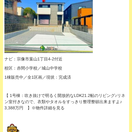
ナビ：宗像市葉山1丁目4-2付近
校区：赤間小学校／城山中学校
1棟販売中／全1区画／現状：完成済
【 1号棟：吹き抜けで明るく開放的なLDK21.2帖のリビング♪リネ
ン室付きなので、衣類やタオルをすっきり整理整頓出来ますよ♪
3,388万円 】※物件詳細を見る