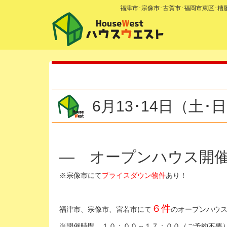
福津市･宗像市･古賀市･福岡市東区･
6月13･14日（土
— オープンハウス開
※宗像市にて
プライスダウン物件
あり！
６件
福津市、宗像市、宮若市にて
のオープンハウ
※開催時間 １０：００～１７：００（ご予約不要