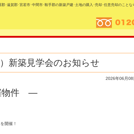
糟屋郡･遠賀郡･宮若市･中間市･鞍手郡の新築戸建･土地の購入･売却･任意売却のこと
･日）新築見学会のお知らせ
2026年06月0
催物件 —
スを開催！
）