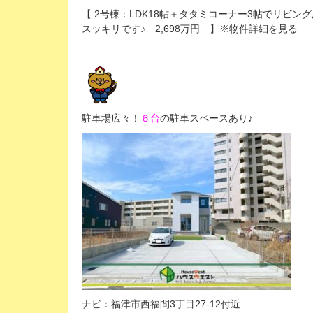
【 2号棟：LDK18帖＋タタミコーナー3帖でリビ
スッキリです♪ 2,698万円 】※物件詳細を見る
駐車場広々！
６台
の駐車スペースあり♪
ナビ：福津市西福間3丁目27-12付近