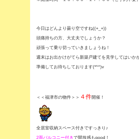
今日はどんより曇り空ですね((+_+))
頭痛持ちの方、大丈夫でしょうか？
頑張って乗り切っていきましょうね！
週末はお出かけがてら新築戸建てを見学してはいか
準備してお待ちしております(*^^)v
４件
＜＜福津市の物件＞＞
開催！
全居室収納スペース付きですっきり♪
2面バルコニー付き
で開放感もgood！