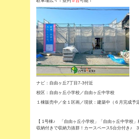
駐車場広々！並列
５台
可能！
ナビ：自由ヶ丘7丁目7-3付近
校区：自由ヶ丘小学校／自由ヶ丘中学校
１棟販売中／全１区画／現状：建築中（６月完成予
【 1号棟♪ 「自由ヶ丘小学校」「自由ヶ丘中学校」
収納付きで収納力抜群！カースペース5台分付き♪ 3