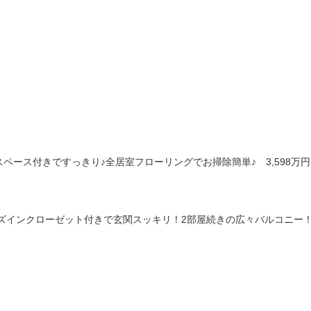
納スペース付きですっきり♪全居室フローリングでお掃除簡単♪ 3,598万
シューズインクローゼット付きで玄関スッキリ！2部屋続きの広々バルコニ