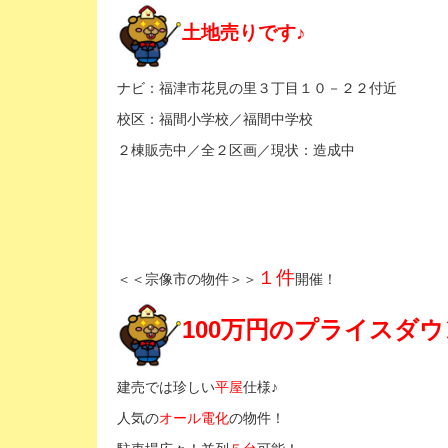
土地売りです♪
ナビ：福津市花見の里３丁目１０－２２付近
校区：福間小学校／福間中学校
２棟販売中／全２区画／現状：造成中
１件
＜＜宗像市の物件＞＞
開催！
100万円のプライスダ
建売では珍しい
平屋
仕様♪
人気の
オール電化
の物件！