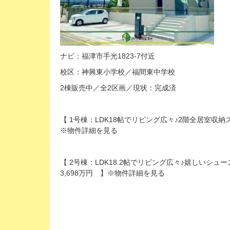
ナビ：福津市手光1823-7付近
校区：神興東小学校／福間東中学校
2棟販売中／全2区画／現状：
完成済
【 1号棟：LDK18帖でリビング広々♪2階全居室収
※物件詳細を見る
【 2号棟：LDK18.2帖でリビング広々♪嬉しい
3,698万円 】※物件詳細を見る