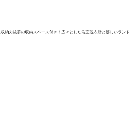
チン横に収納力抜群の収納スペース付き！広々とした洗面脱衣所と嬉しいラン