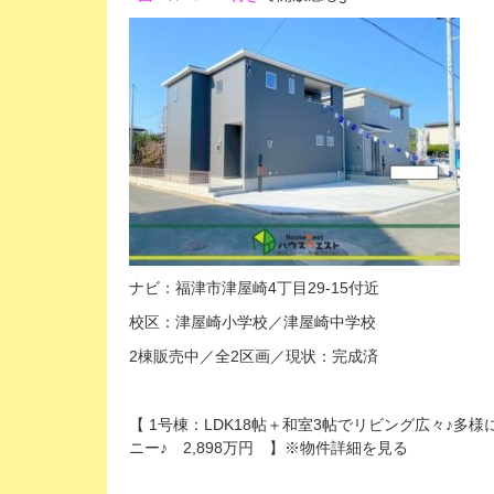
ナビ：福津市津屋崎4丁目29-15付近
校区：津屋崎小学校／津屋崎中学校
2棟販売中／全2区画／現状：完成済
【 1号棟：LDK18帖＋和室3帖でリビング広々♪
ニー♪
2,898万円 】※物件詳細を見る