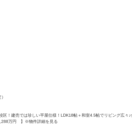
定）
校区！建売では珍しい平屋仕様！LDK18帖＋和室4.5帖でリビング広々♪
,288万円 】※物件詳細を見る