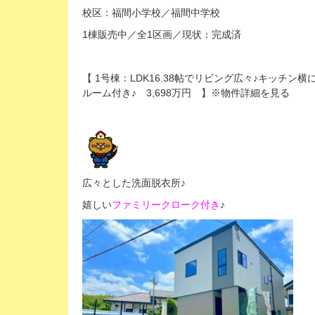
校区：福間小学校／福間中学校
1棟販売中／全1区画／現状：完成済
【 1号棟：LDK16.38帖でリビング広々♪キッ
ルーム付き♪ 3,698万円 】※物件詳細を見る
広々とした洗面脱衣所♪
嬉しい
ファミリークローク付き
♪