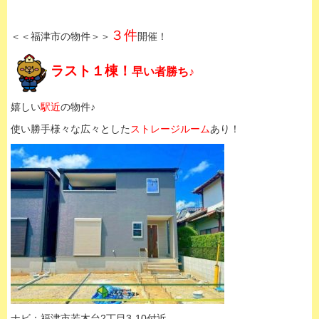
３件
＜＜福津市の物件＞＞
開催！
ラスト１棟！
早い者勝ち♪
嬉しい
駅近
の物件♪
使い勝手様々な広々とした
ストレージルーム
あり！
ナビ：福津市若木台2丁目3-10付近