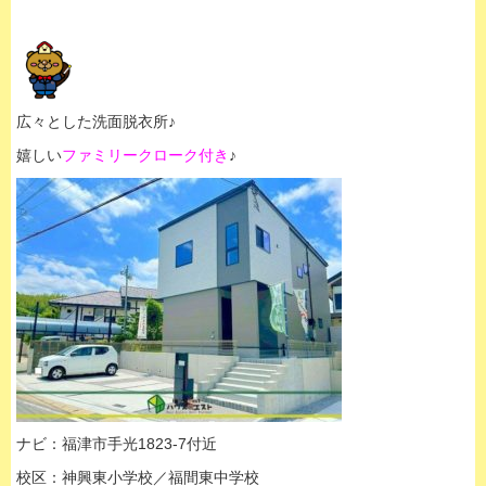
広々とした洗面脱衣所♪
嬉しい
ファミリークローク付き
♪
ナビ：福津市手光1823-7付近
校区：神興東小学校／福間東中学校