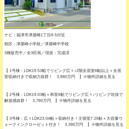
ナビ：福津市津屋崎1丁目8-5付近
校区：津屋崎小学校／津屋崎中学校
3棟販売中／全3区画／現状：完成済
【 1号棟：LDK19.53帖でリビング広々♪2階全居室6帖以上＋全居
室収納付きで収納力抜群！ 3,880万円 】※物件詳細を見る
【 2号棟：LDK19.03帖＋和室6帖でリビング広々♪リビング吹抜で
解放感抜群！ 3,780万円 】※物件詳細を見る
【 3号棟：広々LDK23.04帖＋収納付き！主寝室7.25帖＋大容量ウ
ォークインクローゼット付き！ 3,380万円 】※物件詳細を見る