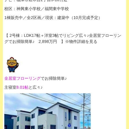
校区：神興東小学校／福間東中学校
1棟販売中／全2区画／現状：
建築中（10月完成予定）
【 2号棟：LDK17帖＋洋室3帖でリビング広々♪全居室フローリン
グでお掃除簡単♪ 2,898万円 】※物件詳細を見る
全居室フローリング
でお掃除簡単♪
主寝室
8.01帖
と広々♪