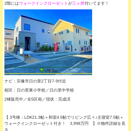
2階には
ウォークインクローゼット
が
三ヶ所
付いてます！
ナビ：宗像市日の里2丁目7-9付近
校区：日の里東小学校／日の里中学校
2棟販売中／全5区画／現状：完成済
【 3号棟：LDK21.3帖＋和室4.5帖でリビング広々♪主寝室7.5帖＋
ウォークインクローゼット付き！ 3,998万円 】※物件詳細を見
る