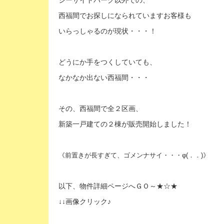
シーサイドパーク以外での、
西福間でお探しになられていますお客様も
いらっしゃるのが現状・・・！
どうにか手をつくしていても、
なかなか出ない西福間・・・
その、西福間で全２区画、
新築一戸建ての２棟が販売開始しました！
《前置きが長すぎて、ゴメンナサイ・・・
φ(．．)》
以下、物件詳細ページへＧＯ～★☆★
↓↓画像クリック♪