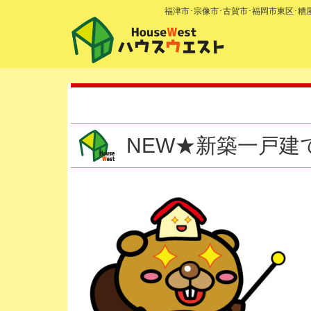
福津市･宗像市･古賀市･福岡市東区･
NEW★新築一戸建て