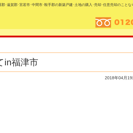
糟屋郡･遠賀郡･宮若市･中間市･鞍手郡の新築戸建･土地の購入･売却･任意売却のこと
in福津市
2018年04月1