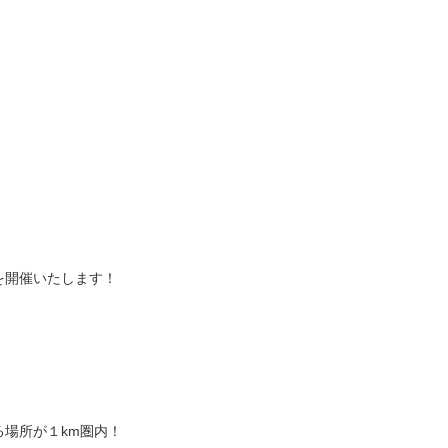
を開催いたします！
場所が１km圏内！