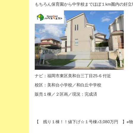
もちろん保育園から中学校までほぼ１km圏内の好立
ナビ：福岡市東区美和台三丁目25-6 付近
校区：美和台小学校／和白丘中学校
販売１棟／２区画／現況：完成済
【 残り１棟！！値下げ☆１号棟♪3,080万円 】※