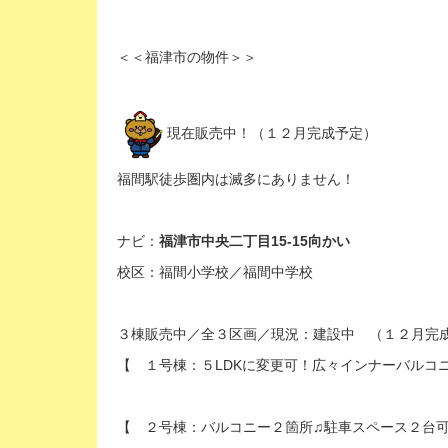
＜＜福津市の物件＞＞
現在販売中！（１２月完成予定）
福間駅徒歩圏内は滅多にありません！
ナビ：
福津市中央二丁目15-15向かい
校区：福間小学校／福間中学校
３棟販売中／全３区画／現況：建設中 （１２月完
【 １号棟：５LDKに変更可！広々インナーバルコニ
【 ２号棟：バルコニー２箇所♫駐車スペース２台可能