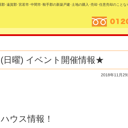
糟屋郡･遠賀郡･宮若市･中間市･鞍手郡の新築戸建･土地の購入･売却･任意売却のこと
2日(日曜) イベント開催情報★
2018年11月2
ンハウス情報！