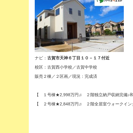
ナビ：
古賀市天神６丁目１０－１７付近
校区：古賀西小学校／古賀中学校
販売２棟／２区画／現況：完成済
【 １号棟★2,998万円♫ ２階独立納戸収納完備
【 ２号棟★2,848万円♫ ２階全居室ウォークイ