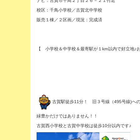
ナビ：古賀市千鳥２丁目２６－２１付近
校区：千鳥小学校／古賀北中学校
販売１棟／２区画／現況：完成済
【 小学校＆中学校＆最寄駅が１km以内で好立地♪お
古賀駅徒歩11分！ 旧３号線（495号線)へ
緑豊かだけではありません！！
古賀西小学校と古賀中学校は徒歩10分以内です♪