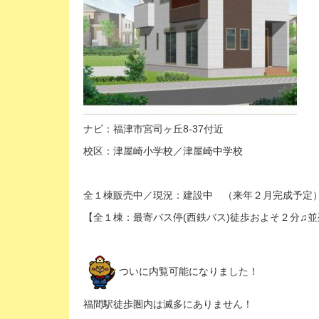
ナビ：福津市宮司ヶ丘8-37付近
校区：津屋崎小学校／津屋崎中学校
全１棟販売中／現況：建設中 （来年２月完成予定
【全１棟：最寄バス停(西鉄バス)徒歩およそ２分♫並列
ついに
内覧可能になりました！
福間駅徒歩圏内は滅多にありません！