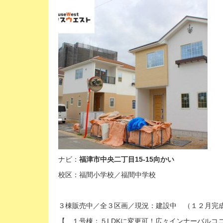
ナビ：
福津市中央二丁目15-15向かい
校区：福間小学校／福間中学校
３棟販売中／全３区画／現況：建設中 （１２月完
【 １号棟：５LDKに変更可！広々インナーバルコニ