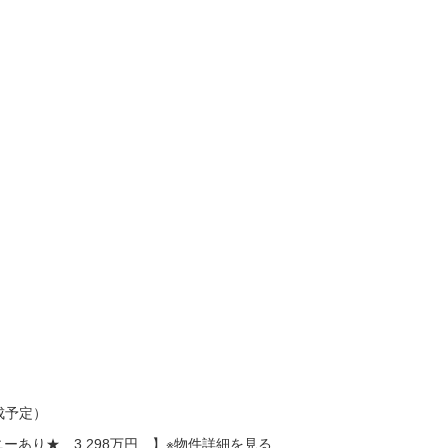
成予定）
ーあり★ 3,298万円 】※物件詳細を見る