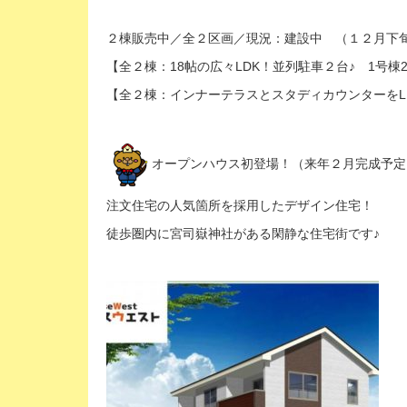
２棟販売中／全２区画／現況：建設中 （１２月下
【全２棟：18帖の広々LDK！並列駐車２台♪ 1号棟2,
【全２棟：インナーテラスとスタディカウンターをLDK
オープンハウス初登場！（来年２月完成予定
注文住宅の人気箇所を採用したデザイン住宅！
徒歩圏内に宮司嶽神社がある閑静な住宅街です♪