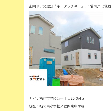
玄関ドアの鍵は『キータッチキー』、1階雨戸は電動
ナビ：福津市光陽台一丁目20-3付近
校区：福間南小学校／福間東中学校