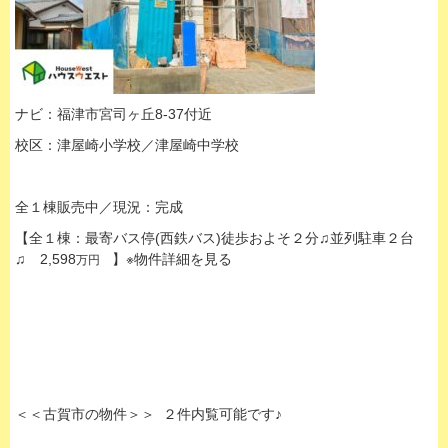
ナビ：福津市宮司ヶ丘8-37付近
校区：津屋崎小学校／津屋崎中学校
全１棟販売中／現況：完成
【全１棟：最寄バス停(西鉄バス)徒歩およそ２分♫並列駐車２台
♫ 2,598
】※物件詳細を見る
万円
＜＜古賀市の物件＞＞ ２件内覧可能です♪