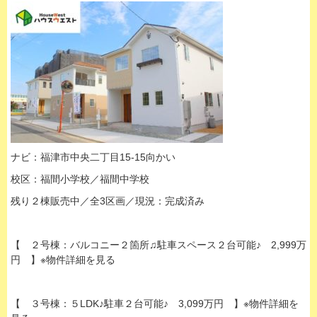
ナビ：福津市中央二丁目15-15向かい
校区：福間小学校／福間中学校
残り２棟販売中／全3区画／現況：完成済み
【 ２号棟：バルコニー２箇所♫駐車スペース２台可能♪ 2,999万
円 】※物件詳細を見る
【 ３号棟：５LDK♪駐車２台可能♪ 3,099万円 】※物件詳細を