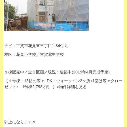
ナビ：古賀市花見東三丁目1-34付近
校区：花見小学校／古賀北中学校
１棟販売中／全２区画／現況：建築中(2019年4月完成予定)
【１号棟：18帖の広々LDK！ウォークイン2ヶ所+1室は広々クロー
ゼット♪ 1号棟2,798
】※物件詳細を見る
万円
以上になります♫