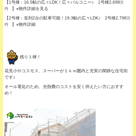
【
1号棟
：16.5帖の広々LDK！広々バルコニー♪ 1号棟2,698
万
】※物件詳細を見る
円
【
2号棟
：並列2台の駐車可能！19.3帖の広々LDK♪ 2号棟2,798
万
】※物件詳細
円
残り１棟！
花見小やコスモス、スーパーが１ｋｍ圏内と充実の閑静な住宅街
です♪
オール電化のため、光熱費のコストを安く抑えたい方におすす
め！