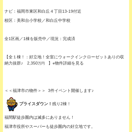
ナビ：福岡市東区和白丘４丁目13-19付近
校区：美和台小学校／和白丘中学校
全1区画／1棟を販売中／現況：完成済
【全１棟！：好立地！全室にウォークインクローゼットありの収
納力抜群♪ 2,350
】※物件詳細を見る
万円
＜＜福津市の物件＞＞ 3件イベント開催します♪
プライスダウン！
残り2棟！
福間駅徒歩圏内は滅多にありません！
福津市役所やスーパーも徒歩圏内の好立地です。