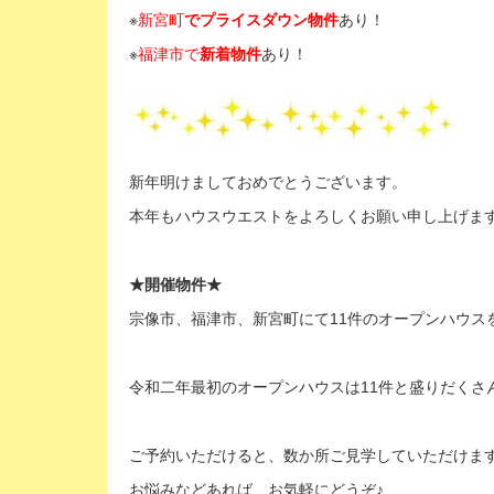
※
新宮町
でプライスダウン物件
あり！
※
福津市で
新着物件
あり！
新年明けましておめでとうございます。
本年もハウスウエストをよろしくお願い申し上げま
★開催物件★
宗像市、福津市、新宮町にて11件のオープンハウス
令和二年最初のオープンハウスは11件と盛りだくさ
ご予約いただけると、数か所ご見学していただけま
お悩みなどあれば、お気軽にどうぞ♪