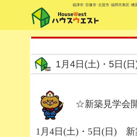
福津市･宗像市･古賀市･福岡市東区･
1月4日(土)・5日
☆新築見学会開
1月4日(土)・5日(日)