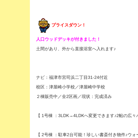
プライスダウン！
人口ウッドデッキが付きました！
土間があり、外から直接浴室へ入れます♪
ナビ：福津市宮司浜二丁目31-24付近
校区：津屋崎小学校／津屋崎中学校
２棟販売中／全2区画／現状：完成済み
【 1号棟 ：3LDK→4LDKへ変更できます♪2帖の
【 2号棟 ：駐車2台可能！珍しい書斎付き物件♪ウォ