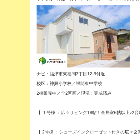
ナビ：福津市東福間3丁目12-9付近
校区：神興小学校／福間東中学校
2棟販売中／全2区画／現況：完成済み
【 １号棟 ：広々リビング18帖！全居室6帖以上♪2台
【 2号棟 ：シューズインクローゼット付きの広々玄関