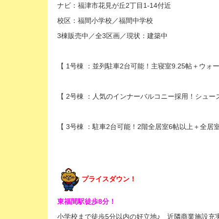
ナビ：福津市花見が丘2丁目1-14付近
校区：福間小学校／福間中学校
3棟販売中／全3区画／現状：建築中
【 1号棟 ：並列駐車2台可能！主寝室9.25帖＋ウォ
【 2号棟 ：人気のインナーバルコニー採用！シュー
【 3号棟 ：駐車2台可能！2階全居室6帖以上＋全居
プライスダウン！
東福間駅徒歩8分！
小学校まで徒歩5分以内の好立地♪ 近隣商業施設充