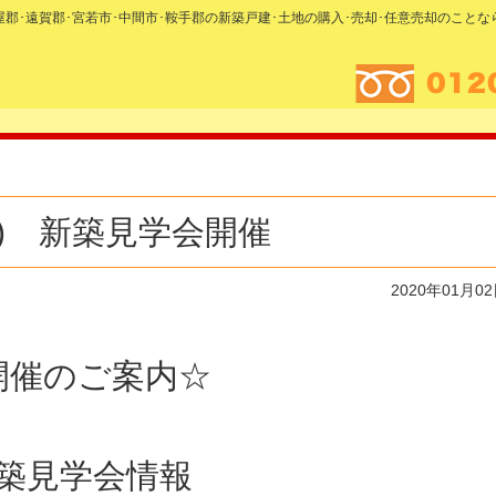
糟屋郡･遠賀郡･宮若市･中間市･鞍手郡の新築戸建･土地の購入･売却･任意売却のこと
(日) 新築見学会開催
2020年01月0
催のご案内☆
 新築見学会情報