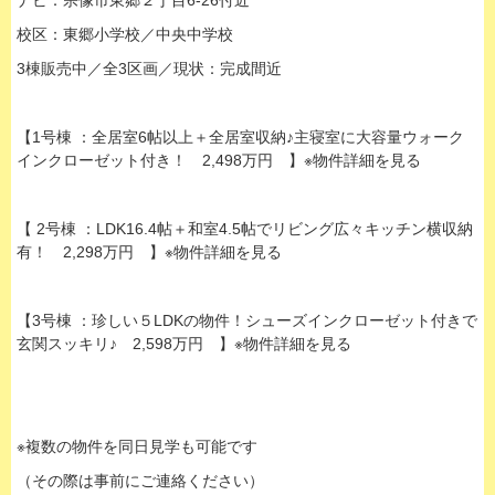
ナビ：宗像市東郷２丁目6-26付近
校区：東郷小学校／中央中学校
3棟販売中／全3区画／現状：完成間近
【1号棟 ：全居室6帖以上＋全居室収納♪主寝室に大容量ウォーク
インクローゼット付き！ 2,498万円 】※物件詳細を見る
【 2号棟 ：LDK16.4帖＋和室4.5帖でリビング広々キッチン横収納
有！ 2,298万円 】※物件詳細を見る
【3号棟 ：珍しい５LDKの物件！シューズインクローゼット付きで
玄関スッキリ♪ 2,598万円 】※物件詳細を見る
※複数の物件を同日見学も可能です
（その際は事前にご連絡ください）