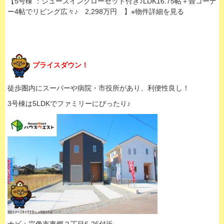
【5号棟 ：シューズインクローゼット付き♪LDK16.75帖＋畳コーナ
ー4帖でリビング広々♪ 2,298万円 】※物件詳細を見る
プライスダウン！
徒歩圏内にスーパーや病院・市役所があり、利便性良し！
3号棟は5LDKでファミリーにぴったり♪