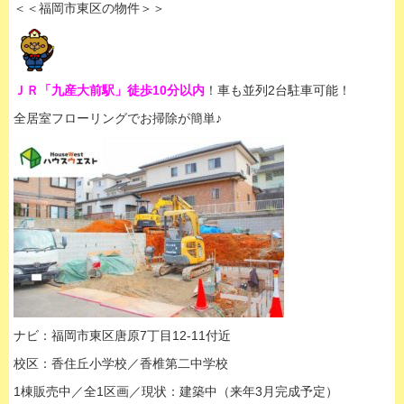
＜＜福岡市東区の物件＞＞
ＪＲ「九産大前駅」徒歩10分以内
！車も並列2台駐車可能！
全居室フローリングでお掃除が簡単♪
ナビ：福岡市東区唐原7丁目12-11付近
校区：香住丘小学校／香椎第二中学校
1棟販売中／全1区画／現状：建築中（来年3月完成予定）