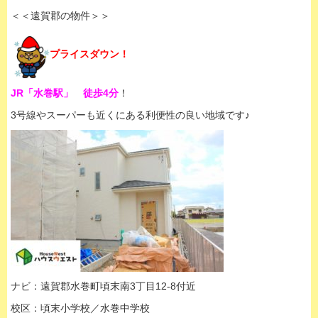
＜＜遠賀郡の物件＞＞
プライスダウン！
JR「水巻駅」 徒歩4分
！
3号線やスーパーも近くにある利便性の良い地域です♪
ナビ：遠賀郡水巻町頃末南3丁目12-8付近
校区：頃末小学校／水巻中学校