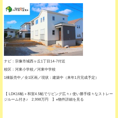
ナビ：宗像市城西ヶ丘1丁目14-7付近
校区：河東小学校／河東中学校
1棟販売中／全1区画／現状：建築中（来年1月完成予定）
【 LDK16帖＋和室4.5帖でリビング広々♪ 使い勝手様々なストレー
ジルーム付き♪ 2,998万円 】※物件詳細を見る