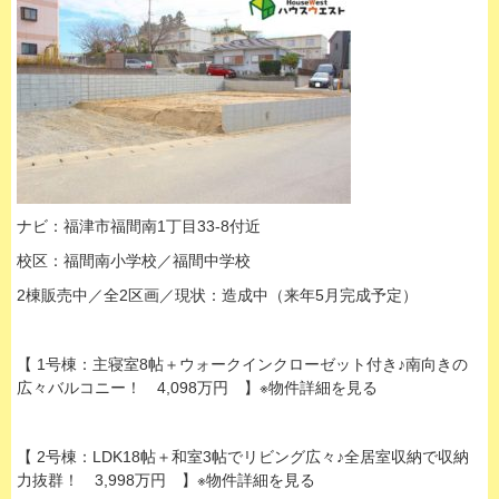
ナビ：福津市福間南1丁目33-8付近
校区：福間南小学校／福間中学校
2棟販売中／全2区画／現状：造成中（来年5月完成予定）
【 1号棟：主寝室8帖＋ウォークインクローゼット付き♪南向きの
広々バルコニー！ 4,098万円 】※物件詳細を見る
【 2号棟：LDK18帖＋和室3帖でリビング広々♪全居室収納で収納
力抜群！ 3,998万円 】※物件詳細を見る