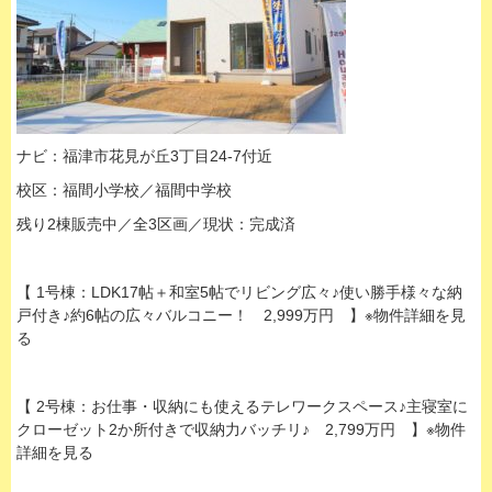
ナビ：福津市花見が丘3丁目24-7付近
校区：福間小学校／福間中学校
残り2棟販売中／全3区画／現状：完成済
【 1号棟：LDK17帖＋和室5帖でリビング広々♪使い勝手様々な納
戸付き♪約6帖の広々バルコニー！ 2,999万円 】※物件詳細を見
る
【 2号棟：お仕事・収納にも使えるテレワークスペース♪主寝室に
クローゼット2か所付きで収納力バッチリ♪ 2,799万円 】※物件
詳細を見る