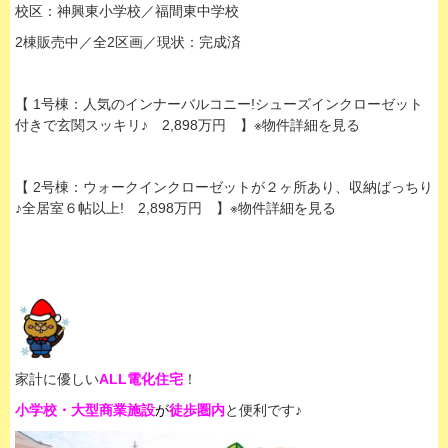
校区：神興東小学校／福間東中学校
2棟販売中／全2区画／現状：完成済
【 1号棟：人気のインナーバルコニー!シューズインクローゼット
付きで玄関スッキリ♪ 2,898万円 】※物件詳細を見る
【 2号棟：ウォークインクローゼットが２ヶ所あり、収納ばっちり
♪全居室６帖以上! 2,898万円 】※物件詳細を見る
家計に優しい
ALL電化住宅
！
小学校・大型商業施設
が
徒歩圏内
と便利です♪