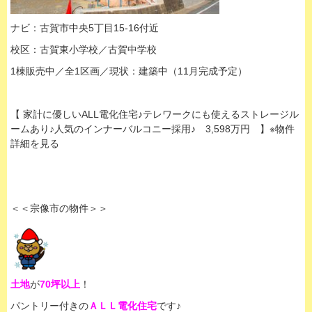
ナビ：古賀市中央5丁目15-16付近
校区：古賀東小学校／古賀中学校
1棟販売中／全1区画／現状：建築中（11月完成予定）
【 家計に優しいALL電化住宅♪テレワークにも使えるストレージル
ームあり♪人気のインナーバルコニー採用♪ 3,598万円 】※物件
詳細を見る
＜＜宗像市の物件＞＞
土地
が
70坪以上
！
パントリー付きの
ＡＬＬ電化住宅
です♪