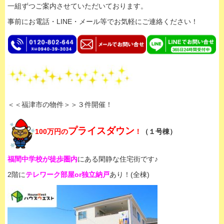
一組ずつご案内させていただいております。
事前にお電話・LINE・メール等でお気軽にご連絡ください！
＜＜福津市の物件＞＞３件開催！
プライスダウン
100万円の
！
（１号棟）
福間中学校が徒歩圏内
にある閑静な住宅街です♪
2階に
テレワーク部屋or独立納戸
あり！(全棟)