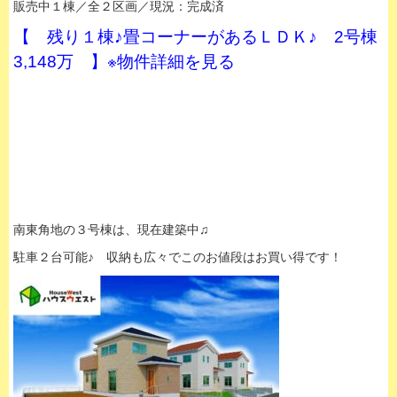
販売中１棟／全２区画／現況：完成済
【 残り１棟♪畳コーナーがあるＬＤＫ♪ 2号棟
3,148万 】※物件詳細を見る
南東角地の３号棟は、現在建築中♫
駐車２台可能♪ 収納も広々でこのお値段はお買い得です！