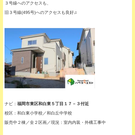
３号線へのアクセスも、
旧３号線(495号)へのアクセスも良好♫
ナビ：
福岡市東区和白東５丁目１７－３付近
校区：和白東小学校／和白丘中学校
販売中２棟／全２区画／現況：室内内装・外構工事中