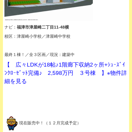
ナビ：
福津市津屋崎二丁目11-48横
校区：津屋崎小学校／津屋崎中学校
最終１棟！／全３区画／現況：建築中
【 広々LDKが18帖♪1階廊下収納2ヶ所+ｼｭｰｽﾞｲ
ﾝｸﾛｰｾﾞｯﾄ完備♪ 2,598万円 ３号棟 】※物件詳
細を見る
現在販売中！（１２月完成予定）