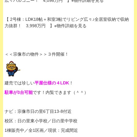
広々バルコニー！ 4,098万円 】※物件詳細を見る
【 2号棟：LDK18帖＋和室3帖でリビング広々♪全居室収納で収納
力抜群！ 3,998万円 】※物件詳細を見る
＜＜宗像市の物件＞＞３件開催！
建売では珍しい
平屋仕様の４LDK
！
駐車が3台可能
です！内覧できます（＾＾）
ナビ：宗像市日の里6丁目13-8付近
校区：日の里東小学校／日の里中学校
1棟販売中／全1区画／現状：完成間近