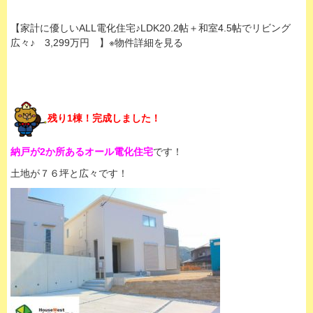
【家計に優しいALL電化住宅♪LDK20.2帖＋和室4.5帖でリビング
広々♪ 3,299万円 】※物件詳細を見る
残り1棟！完成しました！
納戸が2か所あるオール電化住宅
です！
土地が７６坪と広々です！