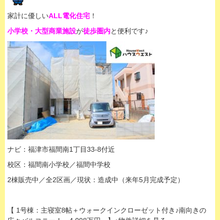
家計に優しい
ALL電化住宅
！
小学校・大型商業施設
が
徒歩圏内
と便利です♪
ナビ：福津市福間南1丁目33-8付近
校区：福間南小学校／福間中学校
2棟販売中／全2区画／現状：造成中（来年5月完成予定）
【 1号棟：主寝室8帖＋ウォークインクローゼット付き♪南向きの