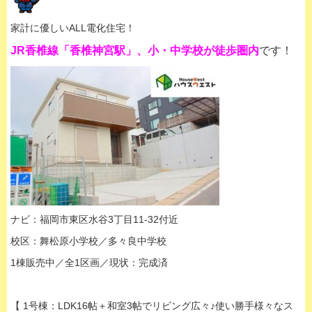
家計に優しいALL電化住宅！
JR香椎線「香椎神宮駅」、小・中学校が徒歩圏内
です！
ナビ：福岡市東区水谷3丁目11-32付近
校区：舞松原小学校／多々良中学校
1棟販売中／全1区画／現状：完成済
【 1号棟：LDK16帖＋和室3帖でリビング広々♪使い勝手様々なス