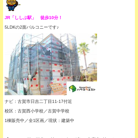
JR「ししぶ駅」 徒歩10分！
5LDKの2面バルコニーです♪
ナビ：古賀市日吉二丁目11-17付近
校区：古賀西小学校／古賀中学校
1棟販売中／全1区画／現状：建築中