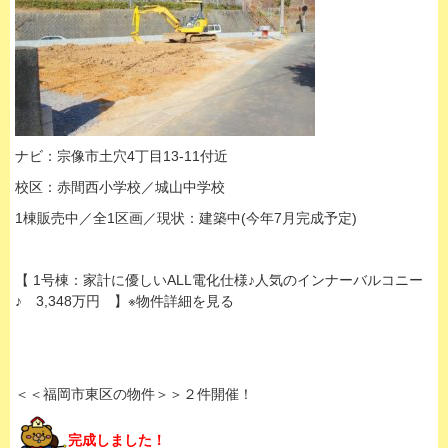
ナビ：宗像市土穴4丁目13-11付近
校区：赤間西小学校／城山中学校
1棟販売中／全1区画／現状：建築中(今年7月完成予定)
【 1号棟：家計に優しいALL電化仕様♪人気のインナーバルコニー
♪ 3,348万円 】※物件詳細を見る
＜＜福岡市東区の物件＞＞２件開催！
完成しました！