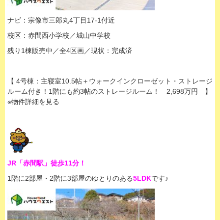
ナビ：宗像市三郎丸4丁目17-1付近
校区：赤間西小学校／城山中学校
残り1棟販売中／全4区画／現状：完成済
【 4号棟：主寝室10.5帖＋ウォークインクローゼット・ストレージ
ルーム付き！1階にも約3帖のストレージルーム！ 2,698万円 】
※物件詳細を見る
JR「赤間駅」徒歩11分！
1階に2部屋・2階に3部屋のゆとりのある
5LDK
です♪