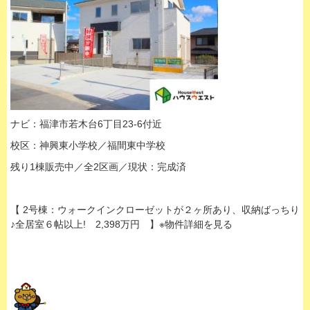
ナビ：福津市若木台6丁目23-6付近
校区：神興東小学校／福間東中学校
残り1棟販売中／全2区画／現状：完成済
【 2号棟：ウォークインクローゼットが２ヶ所あり、収納ばっちり
♪全居室６帖以上! 2,398万円 】※物件詳細を見る