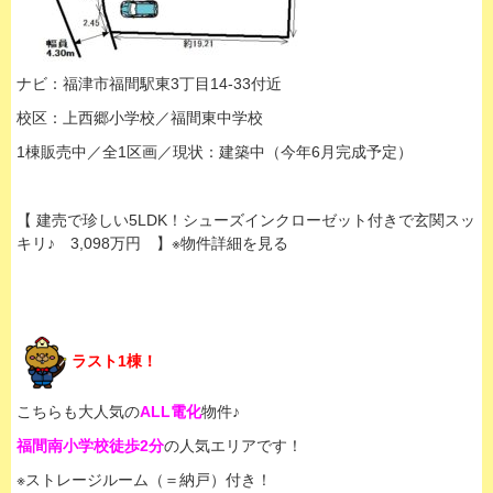
ナビ：福津市福間駅東3丁目14-33付近
校区：上西郷小学校／福間東中学校
1棟販売中／全1区画／現状：建築中（今年6月完成予定）
【 建売で珍しい5LDK！シューズインクローゼット付きで玄関スッ
キリ♪ 3,098万円 】※物件詳細を見る
ラスト1棟！
こちらも大人気の
ALL電化
物件♪
福間南小学校徒歩2分
の人気エリアです！
※ストレージルーム（＝納戸）付き！