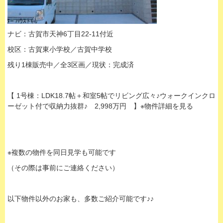
ナビ：古賀市天神6丁目22-11付近
校区：古賀東小学校／古賀中学校
残り1棟販売中／全3区画／現状：完成済
【 1号棟：LDK18.7帖＋和室5帖でリビング広々♪ウォークインクロ
ーゼット付で収納力抜群♪ 2,998万円 】※物件詳細を見る
※複数の物件を同日見学も可能です
（その際は事前にご連絡ください）
以下物件以外のお家も、多数ご紹介可能です♪♪