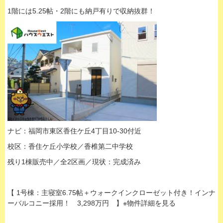
1階には5.25帖・2階にも納戸有りで収納抜群！
ナビ：福岡市東区香住ケ丘4丁目10-30付近
校区：香住ケ丘小学校／香椎第二中学校
残り1棟販売中／全2区画／現状：完成済み
【 1号棟：主寝室6.75帖＋ウォークインクローゼット付き！インナ
ーバルコニー採用！ 3,298万円 】※物件詳細を見る