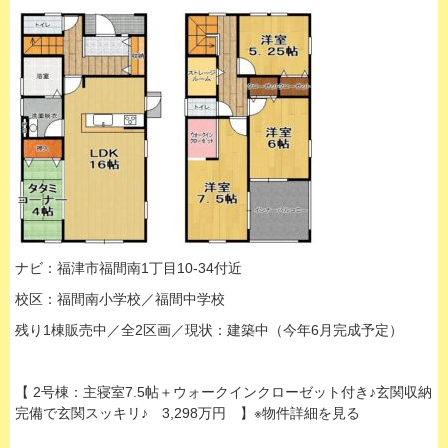
ナビ：福津市福間南1丁目10-34付近
校区：福間南小学校／福間中学校
残り1棟販売中／全2区画／現状：建築中（今年6月完成予定）
【 2号棟：主寝室7.5帖＋ウォークインクローゼット付き♪玄関収納
完備で玄関スッキリ♪ 3,298万円 】※物件詳細を見る