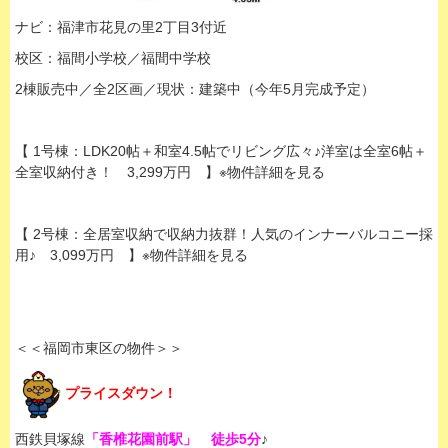
ナビ：福津市花見の里2丁目3付近
校区：福間小学校／福間中学校
2棟販売中／全2区画／現状：建築中（今年5月完成予定）
【 1号棟：LDK20帖＋和室4.5帖でリビング広々♪洋室は全室6帖＋
全室収納付き！ 3,299万円 】※物件詳細を見る
【 2号棟：全居室収納で収納力抜群！人気のインナーバルコニー採
用♪ 3,099万円 】※物件詳細を見る
＜＜福岡市東区の物件＞＞
プライスダウン！
西鉄貝塚線
「香椎花園前駅」 徒歩5分
♪