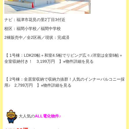
ナビ：福津市花見の里2丁目3付近
校区：福間小学校／福間中学校
2棟販売中／全2区画／現状：完成済
【 1号棟：LDK20帖＋和室4.5帖でリビング広々♪洋室は全室6帖＋
全室収納付き！ 3,199万円 】※物件詳細を見る
【 2号棟：全居室収納で収納力抜群！人気のインナーバルコニー採
用♪ 2,799万円 】※物件詳細を見る
大人気の
ALL電化物件♪