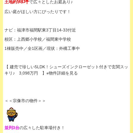
98坪
土地約
で広々としたお庭あり♪
広い庭がほしい方にぴったりです！
ナビ：福津市福間駅東3丁目14-33付近
校区：上西郷小学校／福間東中学校
1棟販売中／全1区画／現状：外構工事中
【 建売で珍しい5LDK！シューズインクローゼット付きで玄関スッ
キリ♪ 3,098万円 】※物件詳細を見る
＜＜宗像市の物件＞＞
並列3台
の広々した駐車場付き！