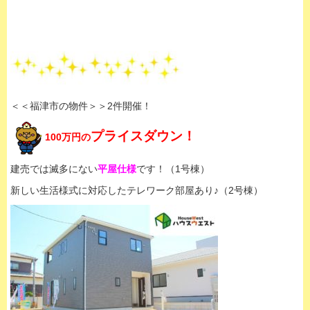
＜＜福津市の物件＞＞2件開催！
プライスダウン！
100万円の
建売では滅多にない
平屋仕様
です！（1号棟）
新しい生活様式に対応したテレワーク部屋あり♪（2号棟）