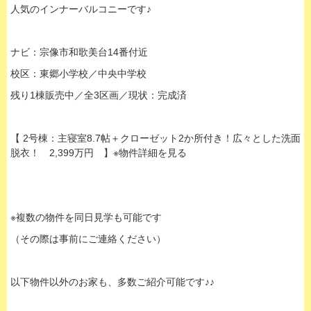
人気のインナーバルコニーです♪
ナビ：宗像市和歌美台14番付近
校区：東郷小学校／中央中学校
残り1棟販売中／全3区画／現状：完成済
【 2号棟：主寝室8.7帖＋クローゼット2か所付き！広々とした洗面
脱衣！ 2,399万円 】※物件詳細を見る
※複数の物件を同日見学も可能です
（その際は事前にご連絡ください）
以下物件以外のお家も、多数ご紹介可能です♪♪