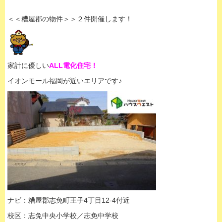
＜＜糟屋郡の物件＞＞２件開催します！
家計に優しい
ALL電化住宅！
イオンモール福岡が近いエリアです♪
ナビ：糟屋郡志免町王子4丁目12-4付近
校区：志免中央小学校／志免中学校