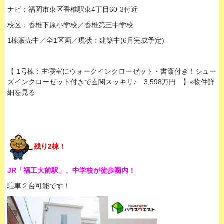
ナビ：福岡市東区香椎駅東4丁目60-3付近
校区：香椎下原小学校／香椎第三中学校
1棟販売中／全1区画／現状：建築中(6月完成予定)
【 1号棟：主寝室にウォークインクローゼット・書斎付き！シュー
ズインクローゼット付きで玄関スッキリ♪ 3,598万円 】※物件詳
細を見る
残り2棟！
JR「福工大前駅」、中学校が徒歩圏内！
駐車２台可能です！