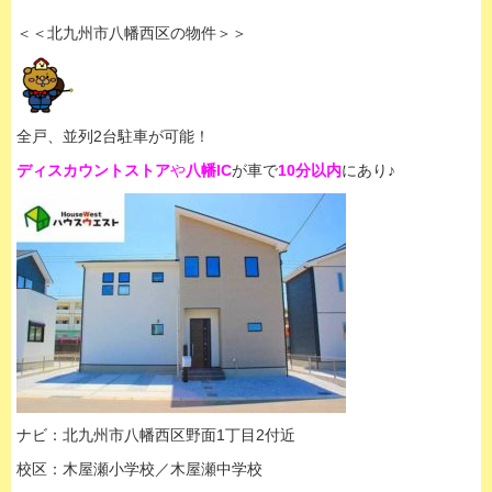
＜＜北九州市八幡西区の物件＞＞
全戸、並列2台駐車が可能！
ディスカウントストア
や
八幡IC
が車で
10分以内
にあり♪
ナビ：北九州市八幡西区野面1丁目2付近
校区：木屋瀬小学校／木屋瀬中学校