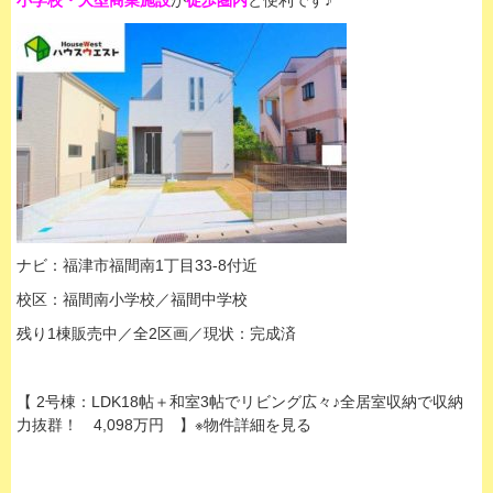
小学校・大型商業施設
が
徒歩圏内
と便利です♪
ナビ：福津市福間南1丁目33-8付近
校区：福間南小学校／福間中学校
残り1棟販売中／全2区画／現状：完成済
【 2号棟：LDK18帖＋和室3帖でリビング広々♪全居室収納で収納
力抜群！ 4,098万円 】※物件詳細を見る