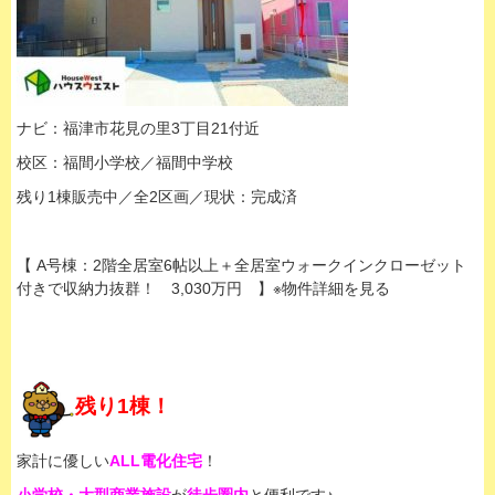
ナビ：福津市花見の里3丁目21付近
校区：福間小学校／福間中学校
残り1棟販売中／全2区画／現状：完成済
【 A号棟：2階全居室6帖以上＋全居室ウォークインクローゼット
付きで収納力抜群！ 3,030万円 】※物件詳細を見る
残り1棟！
家計に優しい
ALL電化住宅
！