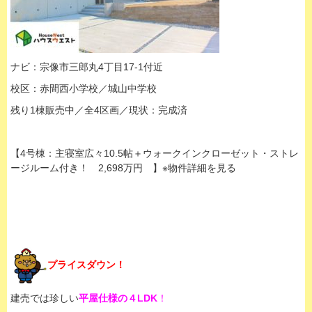
ナビ：宗像市三郎丸4丁目17-1付近
校区：赤間西小学校／城山中学校
残り1棟販売中／全4区画／現状：完成済
【4号棟：主寝室広々10.5帖＋ウォークインクローゼット・ストレ
ージルーム付き！ 2,698万円 】※物件詳細を見る
プライスダウン！
建売では珍しい
平屋仕様の４LDK
！