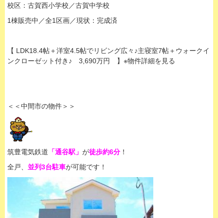
校区：古賀西小学校／古賀中学校
1棟販売中／全1区画／現状：完成済
【 LDK18.4帖＋洋室4.5帖でリビング広々♪主寝室7帖＋ウォークイ
ンクローゼット付き♪ 3,690万円 】※物件詳細を見る
＜＜中間市の物件＞＞
筑豊電気鉄道
「通谷駅」
が
徒歩約6分
！
全戸、
並列3台駐車
が可能です！