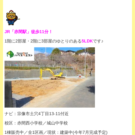
JR「赤間駅」徒歩11分！
1階に2部屋・2階に3部屋のゆとりのある
5LDK
です♪
ナビ：宗像市土穴4丁目13-11付近
校区：赤間西小学校／城山中学校
1棟販売中／全1区画／現状：建築中(今年7月完成予定)