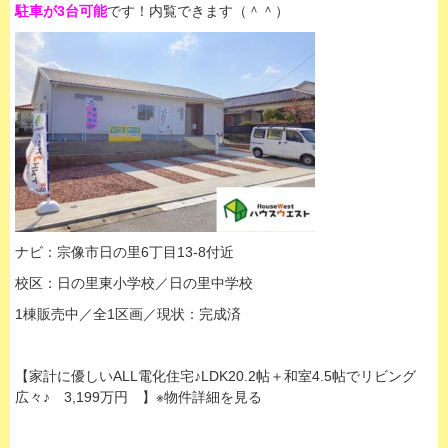
駐車が3台可能
です！内覧できます（＾＾）
ナビ：宗像市日の里6丁目13-8付近
校区：日の里東小学校／日の里中学校
1棟販売中／全1区画／現状：完成済
【家計に優しいALL電化住宅♪LDK20.2帖＋和室4.5帖でリビング
広々♪ 3,199万円 】※物件詳細を見る