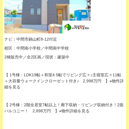
ナビ：中間市鍋山町8-12付近
校区：中間南小学校／中間南中学校
2棟販売中／全2区画／現状：建築中
【 1号棟：LDK19帖＋和室4.5帖でリビング広々♪主寝室広々11帖
＋大容量ウォークインクローゼット付き♪ 2,998万円 】※物件詳
細を見る
【 2号棟：2階全居室7帖以上！廊下収納・リビング収納付き！2面
バルコニー！ 2,898万円 】※物件詳細を見る