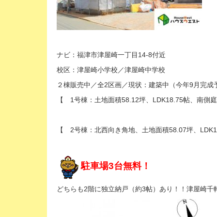
ナビ：福津市津屋崎一丁目14-8付近
校区：津屋崎小学校／津屋崎中学校
２棟販売中／全2区画／現状：建築中（今年9月完成
【 1号棟：土地面積58.12坪、LDK18.75帖、南側
【 2号棟：北西向き角地、土地面積58.07坪、LDK1
駐車場3台無料！
どちらも2階に独立納戸（約3帖）あり！！津屋崎千