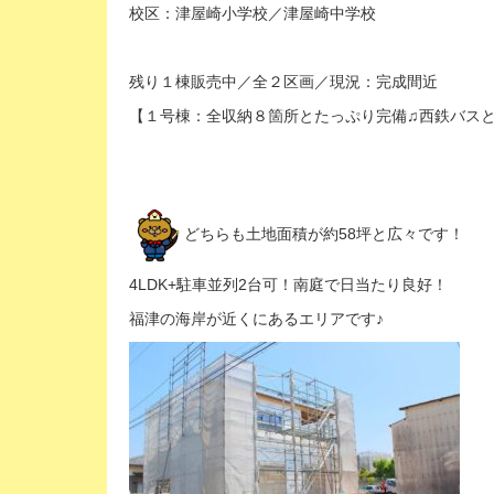
校区：津屋崎小学校／津屋崎中学校
残り１棟販売中／全２区画／現況：完成間近
【１号棟：全収納８箇所とたっぷり完備♫西鉄バスとコ
どちらも土地面積が約58坪と広々です！
4LDK+駐車並列2台可！南庭で日当たり良好！
福津の海岸が近くにあるエリアです♪