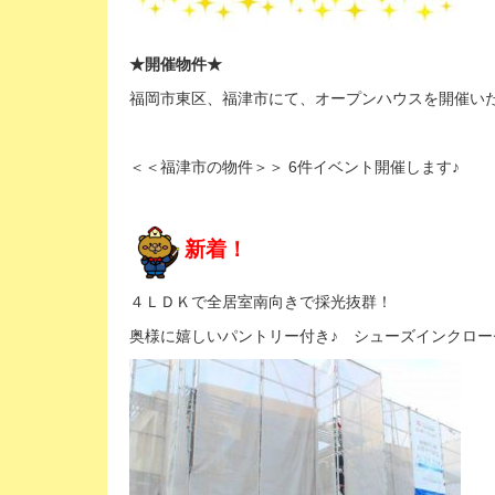
★開催物件★
福岡市東区、福津市にて、オープンハウスを開催い
＜＜福津市の物件＞＞ 6件イベント開催します♪
新着！
４ＬＤＫで全居室南向きで採光抜群！
奥様に嬉しいパントリー付き♪ シューズインクロ