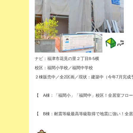
ナビ：福津市花見の里２丁目8-5横
校区：福間小学校／福間中学校
２棟販売中／全2区画／現状：建築中（今年7月完成
【 A棟：「福間小」「福間中」校区！全居室フローリ
【 B棟：耐震等級最高等級取得で地震に強い！全居室