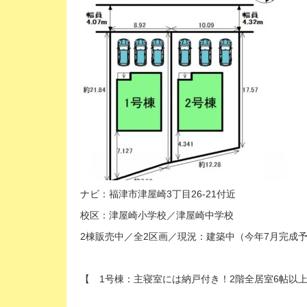
ナビ：福津市津屋崎3丁目26-21付近
校区：津屋崎小学校／津屋崎中学校
2棟販売中／全2区画／現況：建築中（今年7月完成
【 1号棟：主寝室には納戸付き！2階全居室6帖以上＋