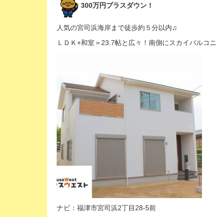
300万円プラスダウン！
人気の宮司浜海岸まで徒歩約５分以内♫
ＬＤＫ+和室＝23.7帖と広々！南側にスカイバルコ
ナビ：福津市宮司浜2丁目28-5前