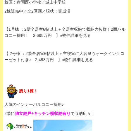
校区：赤間西小学校／城山中学校
2棟販売中／全2区画／現状：完成済
【1号棟 ：2階全居室6帖以上＋全居室収納で収納力抜群！2面バル
コニー採用！ 2,698万円 】※物件詳細を見る
【 2号棟 ：2階全居室6帖以上＋主寝室に大容量ウォークインクロ
ーゼット付き♪ 2,498万円 】※物件詳細を見る
残り1棟！
人気のインナーバルコニー採用♪
2階に
独立納戸+キッチン横収納有り
で収納広々！