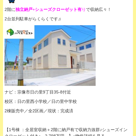
2階に
独立納戸
+
シューズクローゼット
有
り
で収納広々！
2台並列駐車がらくらくです♫
ナビ：宗像市日の里9丁目35-8付近
校区：日の里西小学校／日の里中学校
2棟販売中／全2区画／現状：完成済
【1号棟 ：全居室収納＋2階に納戸有で収納力抜群♪シューズイン