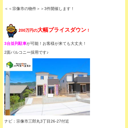
＜＜宗像市の物件＞＞3件開催します！
大幅プライスダウン
200万円の
！
3台並列駐車
が可能！お客様が来ても大丈夫！
2面バルコニー採用です♪
ナビ：宗像市三郎丸3丁目26-27付近