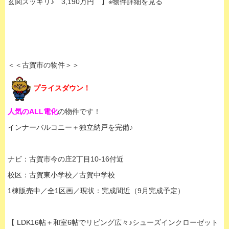
玄関スッキリ♪ 3,190万円 】※物件詳細を見る
＜＜古賀市の物件＞＞
プライスダウン！
人気のALL電化
の物件です！
インナーバルコニー＋独立納戸を完備♪
ナビ：古賀市今の庄2丁目10-16付近
校区：古賀東小学校／古賀中学校
1棟販売中／全1区画／現状：完成間近（9月完成予定）
【 LDK16帖＋和室6帖でリビング広々♪シューズインクローゼット