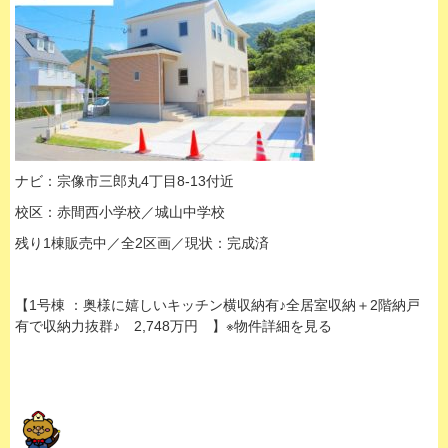
ナビ：宗像市三郎丸4丁目8-13付近
校区：赤間西小学校／城山中学校
残り1棟販売中／全2区画／現状：完成済
【1号棟 ：奥様に嬉しいキッチン横収納有♪全居室収納＋2階納戸
有で収納力抜群♪ 2,748万円 】※物件詳細を見る