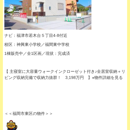
ナビ：福津市若木台５丁目4-8付近
校区：神興東小学校／福間東中学校
1棟販売中／全1区画／現状：完成済
【 主寝室に大容量ウォークインクローゼット付き♪全居室収納＋リ
ビング収納完備で収納力抜群！ 3,198万円 】※物件詳細を見る
＜＜福岡市東区の物件＞＞