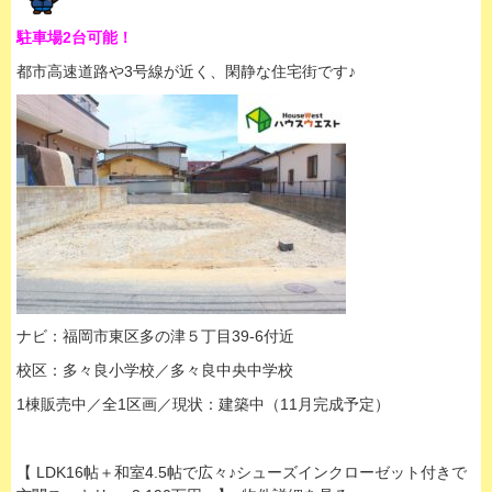
駐車場2台可能！
都市高速道路や3号線が近く、閑静な住宅街です♪
ナビ：福岡市東区多の津５丁目39-6付近
校区：多々良小学校／多々良中央中学校
1棟販売中／全1区画／現状：建築中（11月完成予定）
【 LDK16帖＋和室4.5帖で広々♪シューズインクローゼット付きで